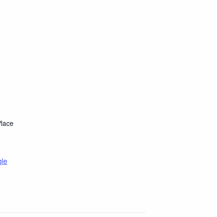
lace
gle