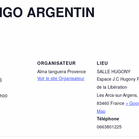
NGO ARGENTIN
ORGANISATEUR
LIEU
Alma tanguera Provence
SALLE HUGONY
Voir le site Organisateur
Espace J.C Hugony P
6
de la Libération
Les Arcs-sur-Argens
,
2h00
83460
France
+ Goo
Map
Téléphone
0663801225