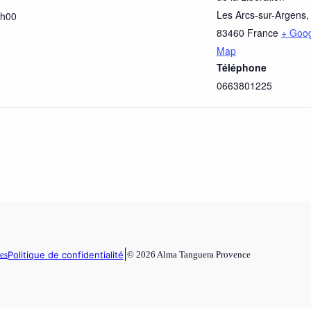
Les Arcs-sur-Argens
,
2h00
83460
France
+ Goo
Map
Téléphone
0663801225
|
es
Politique de confidentialité
© 2026 Alma Tanguera Provence